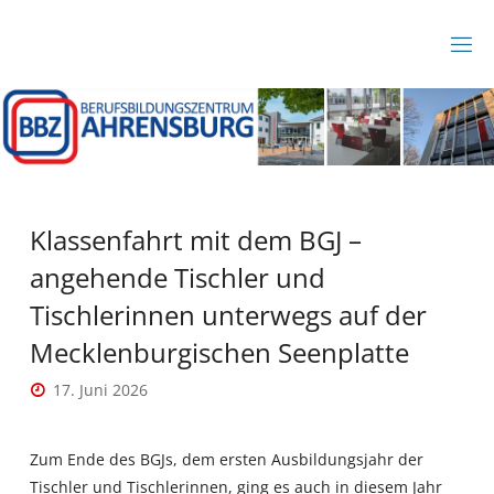
Zum
Inhalt
B
springen
B
Z
A
H
R
E
N
S
B
Klassenfahrt mit dem BGJ –
U
R
angehende Tischler und
G
Tischlerinnen unterwegs auf der
Mecklenburgischen Seenplatte
17. Juni 2026
Zum Ende des BGJs, dem ersten Ausbildungsjahr der
Tischler und Tischlerinnen, ging es auch in diesem Jahr