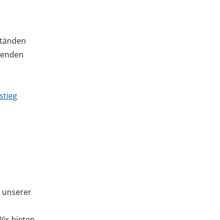
ständen
chenden
stieg
n unserer
Wir bieten