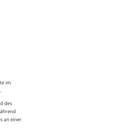
te im
.
nd des
 während
es an einer