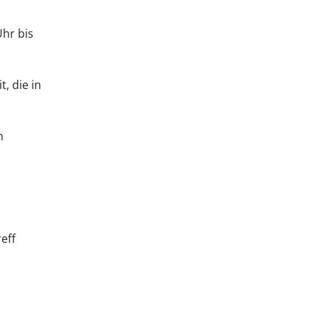
Uhr bis
, die in
n
eff