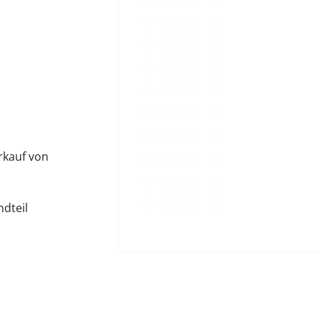
rkauf von
ndteil