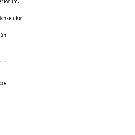
ngsforum.
chkeit für
ühl.
 E-
sse