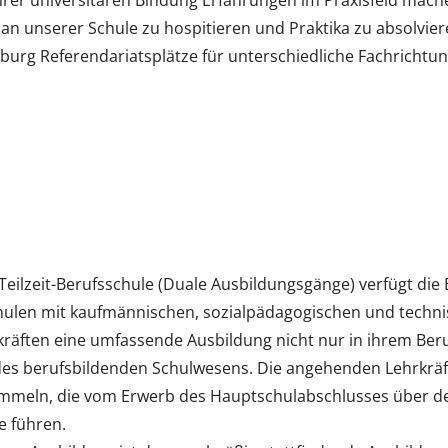
rer universitären Bindung Erfahrungen im Praxisfeld mach
n unserer Schule zu hospitieren und Praktika zu absolvier
sburg Referendariatsplätze für unterschiedliche Fachrichtu
 Teilzeit-Berufsschule (Duale Ausbildungsgänge) verfügt die
chulen mit kaufmännischen, sozialpädagogischen und techn
äften eine umfassende Ausbildung nicht nur in ihrem Beru
des berufsbildenden Schulwesens. Die angehenden Lehrkrä
sammeln, die vom Erwerb des Hauptschulabschlusses über d
e führen.