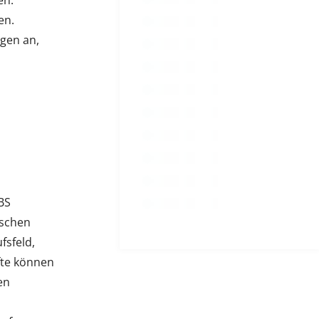
en.
en.
ngen an,
 BS
ischen
fsfeld,
fte können
en