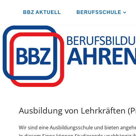
Zum
Inhalt
BBZ AKTUELL
BERUFSSCHULE
B
springen
B
Z
A
H
R
E
N
S
B
U
R
G
Ausbildung von Lehrkräften (P
Wir sind eine Ausbildungsschule und bieten angehen