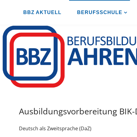
Zum
Inhalt
BBZ AKTUELL
BERUFSSCHULE
B
springen
B
Z
A
H
R
E
N
S
B
U
R
G
Ausbildungsvorbereitung BIK
Deutsch als Zweitsprache (DaZ)