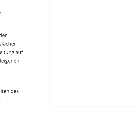
n
der
sfächer
eitung auf
uleigenen
iten des
e