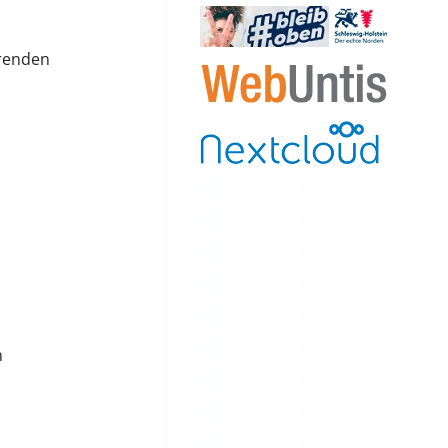
hrenden
n