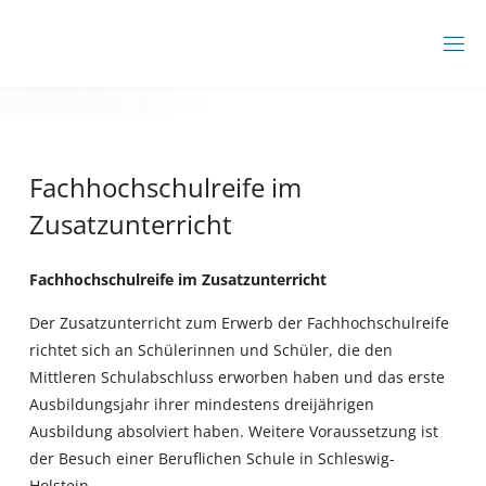
Zum
Inhalt
B
springen
B
Z
A
H
R
Fachhochschulreife im
E
N
Zusatzunterricht
S
B
U
R
Fachhochschulreife im Zusatzunterricht
G
Der Zusatzunterricht zum Erwerb der Fachhochschulreife
richtet sich an Schülerinnen und Schüler, die den
Mittleren Schulabschluss erworben haben und das erste
Ausbildungsjahr ihrer mindestens dreijährigen
Ausbildung absolviert haben. Weitere Voraussetzung ist
der Besuch einer Beruflichen Schule in Schleswig-
Holstein.