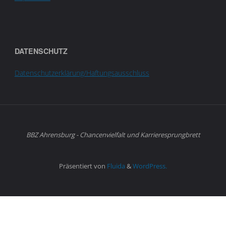
DATENSCHUTZ
Datenschutzerklärung/Haftungsausschluss
BBZ Ahrensburg - Chancenvielfalt und Karrieresprungbrett
Präsentiert von
Fluida
&
WordPress.