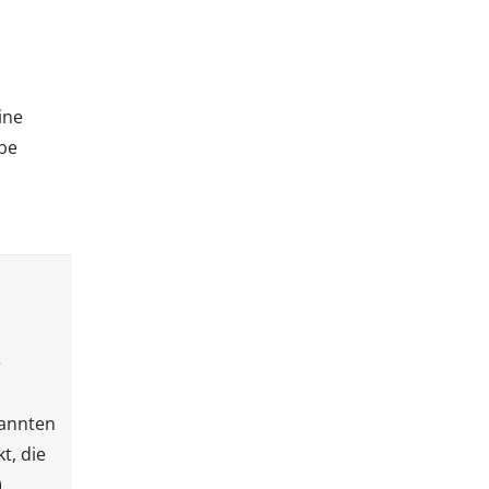
ine
be
e
nannten
t, die
.