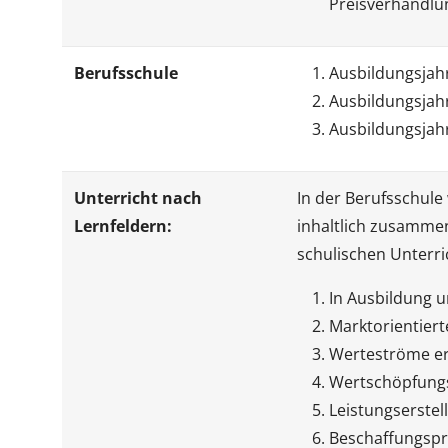
Preisverhandl
Berufsschule
Ausbildungsjahr
Ausbildungsjahr
Ausbildungsjahr
Unterricht nach
In der Berufsschule
Lernfeldern:
inhaltlich zusammen
schulischen Unterri
In Ausbildung u
Marktorientiert
Werteströme e
Wertschöpfungs
Leistungserstel
Beschaffungspr