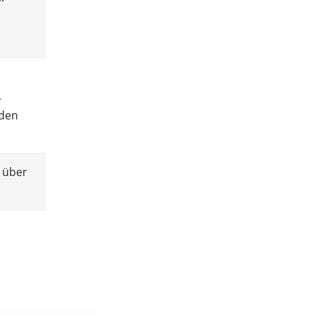
.
rden
h über