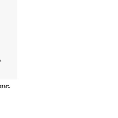
r
statt.