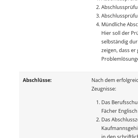
Abschlussprüfu
Abschlussprüfu
Mündliche Absc
Hier soll der P
selbständig du
zeigen, dass er
Problemlösunge
Abschlüsse:
Nach dem erfolgreic
Zeugnisse:
Das Berufsschul
Fächer Englisch
Das Abschlussz
Kaufmannsgehilf
in den schrift