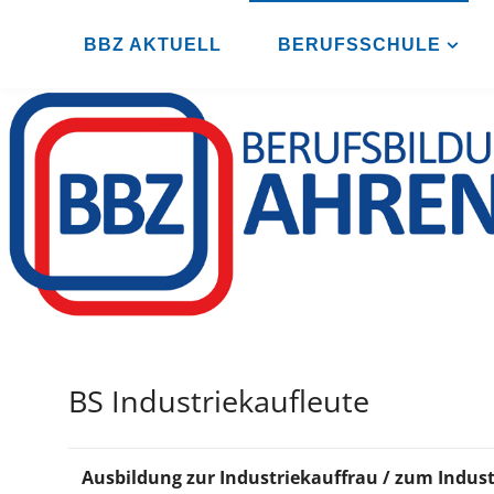
Zum
Inhalt
BBZ AKTUELL
BERUFSSCHULE
B
springen
B
Z
A
H
R
E
N
S
B
U
R
G
BS Industriekaufleute
Ausbildung zur Industriekauffrau / zum Indu