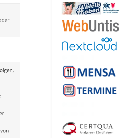
 oder
olgen,
t
er
 von