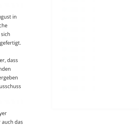
gust in
iche
 sich
efertigt.
er, dass
anden
vergeben
ausschuss
yer
r auch das