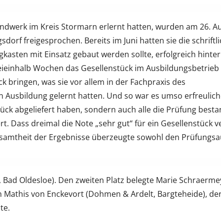
ndwerk im Kreis Stormarn erlernt hatten, wurden am 26. Au
sdorf freigesprochen. Bereits im Juni hatten sie die schriftl
kasten mit Einsatz gebaut werden sollte, erfolgreich hinter
ieinhalb Wochen das Gesellenstück im Ausbildungsbetrieb g
bringen, was sie vor allem in der Fachpraxis des
n Ausbildung gelernt hatten. Und so war es umso erfreulich
stück abgeliefert haben, sondern auch alle die Prüfung best
t. Dass dreimal die Note „sehr gut“ für ein Gesellenstück 
Gesamtheit der Ergebnisse überzeugte sowohl den Prüfungs
, Bad Oldesloe). Den zweiten Platz belegte Marie Schraerme
on Mathis von Enckevort (Dohmen & Ardelt, Bargteheide), de
te.