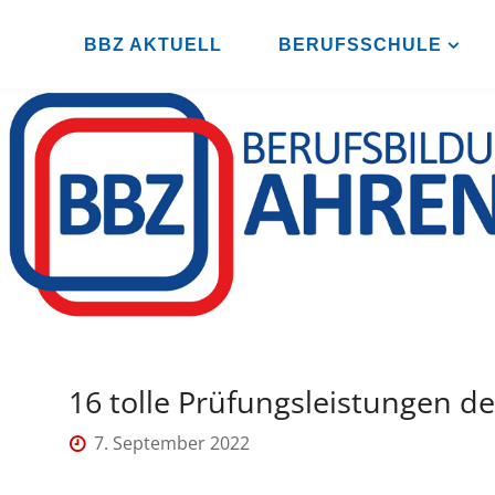
Zum
Inhalt
BBZ AKTUELL
BERUFSSCHULE
B
springen
B
Z
A
H
R
E
N
S
B
U
R
G
16 tolle Prüfungsleistungen de
7. September 2022