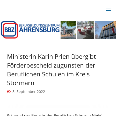
Zum
Inhalt
B
springen
B
Z
A
H
R
E
N
S
B
Ministerin Karin Prien übergibt
U
R
Förderbescheid zugunsten der
G
Beruflichen Schulen im Kreis
Stormarn
8. September 2022
Während des Besuchs der Beruflichen Schule in Niebüll