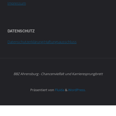
Impressum
DATENSCHUTZ
Datenschutzerklärung/Haftungsausschluss
BBZ Ahrensburg - Chancenvielfalt und Karrieresprungbrett
Präsentiert von
Fluida
&
WordPress.