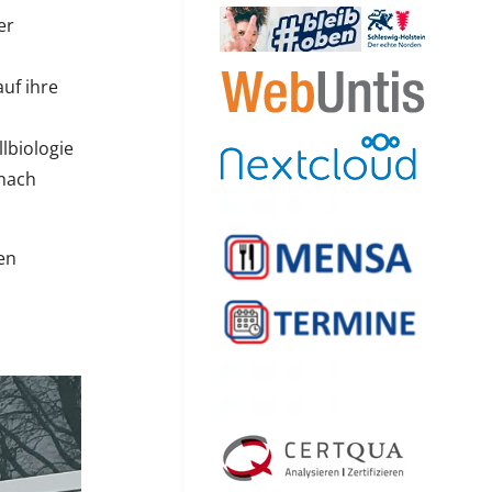
er
uf ihre
lbiologie
anach
en