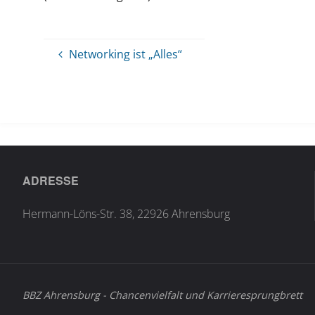
Networking ist „Alles“
ADRESSE
Hermann-Löns-Str. 38, 22926 Ahrensburg
BBZ Ahrensburg - Chancenvielfalt und Karrieresprungbrett