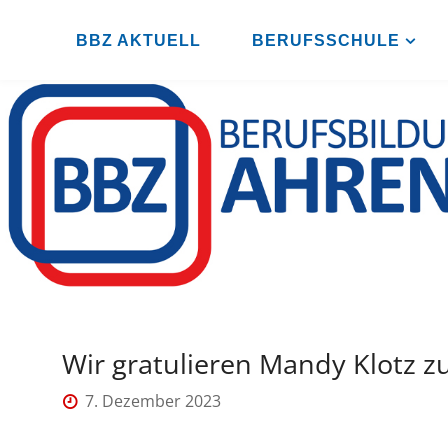
Zum
Inhalt
BBZ AKTUELL
BERUFSSCHULE
B
springen
B
Z
A
H
R
E
N
S
B
U
R
G
Wir gratulieren Mandy Klotz z
7. Dezember 2023