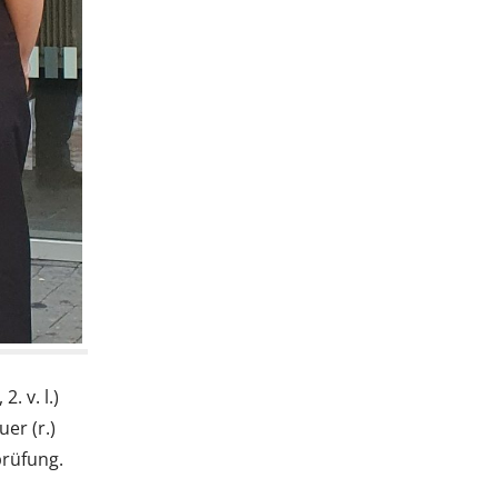
. v. l.)
er (r.)
prüfung.