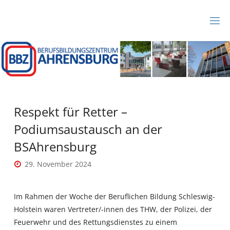
Zum
Inhalt
B
springen
B
Z
A
H
R
E
N
S
B
Respekt für Retter –
U
R
Podiumsaustausch an der
G
BSAhrensburg
29. November 2024
Im Rahmen der Woche der Beruflichen Bildung Schleswig-
Holstein waren Vertreter/-innen des THW, der Polizei, der
Feuerwehr und des Rettungsdienstes zu einem