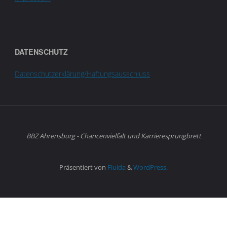
DATENSCHUTZ
Datenschutzerklärung/Haftungsausschluss
BBZ Ahrensburg - Chancenvielfalt und Karrieresprungbrett
Präsentiert von
Fluida
&
WordPress.