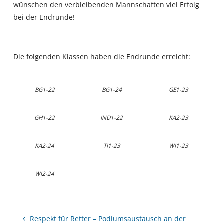
wünschen den verbleibenden Mannschaften viel Erfolg
bei der Endrunde!
Die folgenden Klassen haben die Endrunde erreicht:
BG1-22
BG1-24
GE1-23
GH1-22
IND1-22
KA2-23
KA2-24
TI1-23
WI1-23
WI2-24
Respekt für Retter – Podiumsaustausch an der