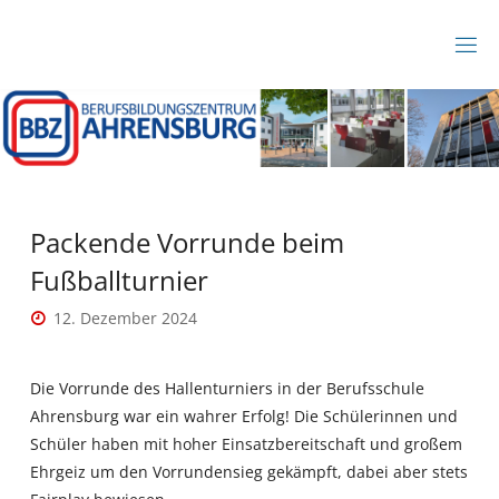
Zum
Inhalt
B
springen
B
Z
A
H
R
E
N
S
B
Packende Vorrunde beim
U
R
Fußballturnier
G
12. Dezember 2024
Die Vorrunde des Hallenturniers in der Berufsschule
Ahrensburg war ein wahrer Erfolg! Die Schülerinnen und
Schüler haben mit hoher Einsatzbereitschaft und großem
Ehrgeiz um den Vorrundensieg gekämpft, dabei aber stets