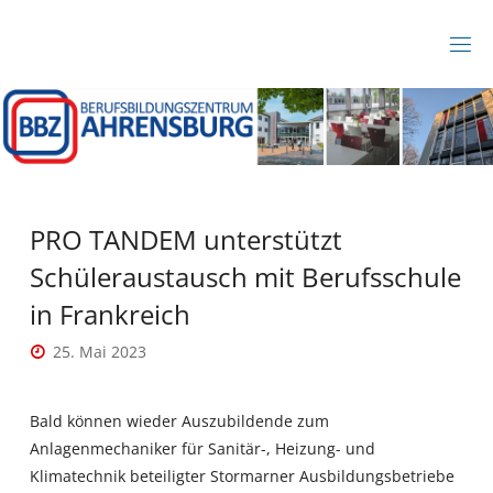
Zum
Inhalt
B
springen
B
Z
A
H
R
E
N
S
B
PRO TANDEM unterstützt
U
R
Schüleraustausch mit Berufsschule
G
in Frankreich
25. Mai 2023
Bald können wieder Auszubildende zum
Anlagenmechaniker für Sanitär-, Heizung- und
Klimatechnik beteiligter Stormarner Ausbildungsbetriebe