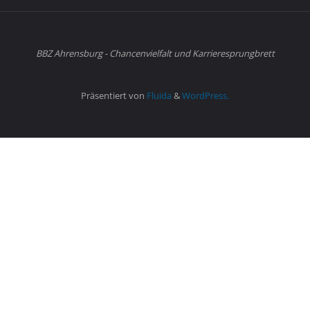
BBZ Ahrensburg - Chancenvielfalt und Karrieresprungbrett
Präsentiert von
Fluida
&
WordPress.