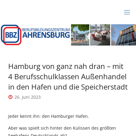
Zum
Inhalt
B
springen
B
Z
A
H
R
E
N
S
B
Hamburg von ganz nah dran – mit
U
R
4 Berufsschulklassen Außenhandel
G
in den Hafen und die Speicherstadt
26. Juni 2023
Jeder kennt ihn: den Hamburger Hafen.
Aber was spielt sich hinter den Kulissen des größten
Seehafens Deutschlands ab?