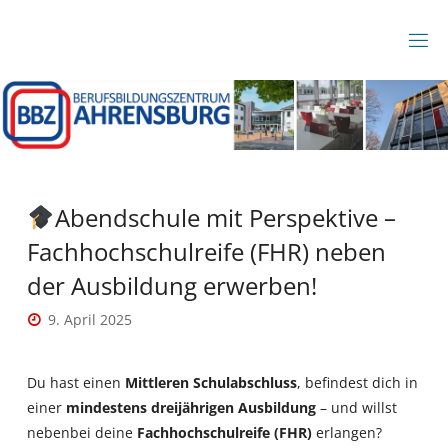
Zum
Inhalt
B
springen
B
Z
A
H
R
E
N
S
B
Abendschule mit Perspektive –
U
R
Fachhochschulreife (FHR) neben
G
der Ausbildung erwerben!
9. April 2025
Du hast einen
Mittleren Schulabschluss
, befindest dich in
einer
mindestens dreijährigen Ausbildung
– und willst
nebenbei deine
Fachhochschulreife (FHR)
erlangen?