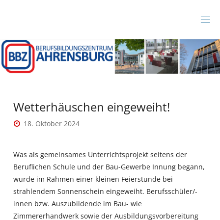
Zum
Inhalt
B
springen
B
Z
A
H
R
E
N
S
B
Wetterhäuschen eingeweiht!
U
R
18. Oktober 2024
G
Was als gemeinsames Unterrichtsprojekt seitens der
Beruflichen Schule und der Bau-Gewerbe Innung begann,
wurde im Rahmen einer kleinen Feierstunde bei
strahlendem Sonnenschein eingeweiht. Berufsschüler/-
innen bzw. Auszubildende im Bau- wie
Zimmererhandwerk sowie der Ausbildungsvorbereitung