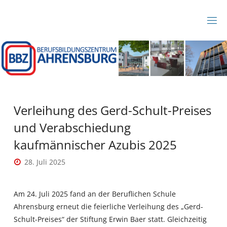
Zum
Inhalt
B
springen
B
Z
A
H
R
E
N
S
B
Verleihung des Gerd-Schult-Preises
U
R
und Verabschiedung
G
kaufmännischer Azubis 2025
28. Juli 2025
Am 24. Juli 2025 fand an der Beruflichen Schule
Ahrensburg erneut die feierliche Verleihung des „Gerd-
Schult-Preises“ der Stiftung Erwin Baer statt. Gleichzeitig