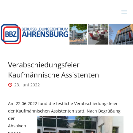
Zum
Inhalt
B
springen
B
Z
A
H
R
E
N
S
B
Verabschiedungsfeier
U
R
Kaufmännische Assistenten
G
23. Juni 2022
Am 22.06.2022 fand die festliche Verabschiedungsfeier
der Kaufmännischen Assistenten statt.
Nach Begrüßung
der
Absolven