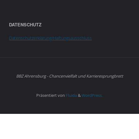
DATENSCHUTZ
Datenschutzerklärung/Haftungsausschluss
BBZ Ahrensburg - Chancenvielfalt und Karrieresprungbrett
Präsentiert von
Fluida
&
WordPress.