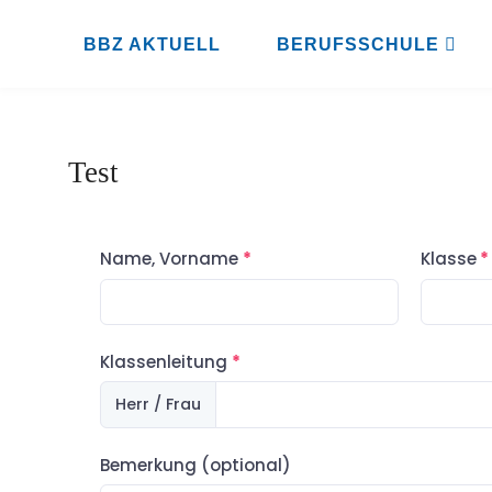
Zum
Inhalt
BBZ AKTUELL
BERUFSSCHULE
BBZ
springen
AHRENSBURG
Test