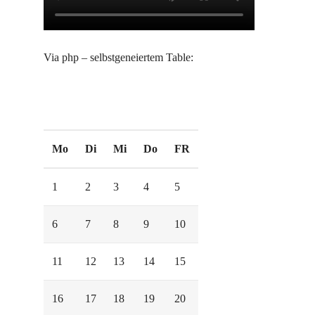
Via php – selbstgeneiertem Table:
Mo
Di
Mi
Do
FR
1
2
3
4
5
6
7
8
9
10
11
12
13
14
15
16
17
18
19
20