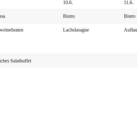
10.6.
11.6.
nsa
Bistro
Bistro
weinebraten
Lachslasagne
Auflau
iches Salatbuffet