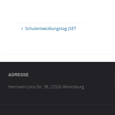
Schulentwicklungstag (SET
ADRESSE
Hermann-Löns-Str. 38, 22926 Ahrensburg