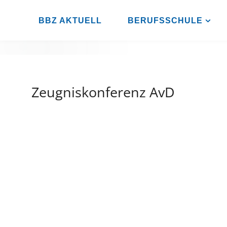
Zum
Inhalt
BBZ AKTUELL
BERUFSSCHULE
BBZ
springen
AHRENSBURG
Zeugniskonferenz AvD