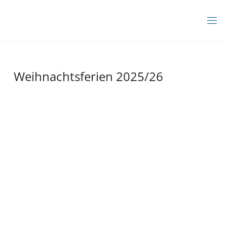
Zum
Inhalt
BBZ
springen
AHRENSBURG
Weihnachtsferien 2025/26