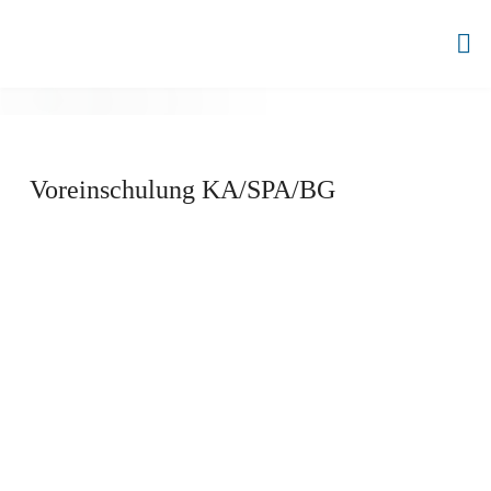
Zum
Inhalt
BBZ
springen
AHRENSBURG
Voreinschulung KA/SPA/BG