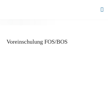
Zum
Inhalt
BBZ
springen
AHRENSBURG
Voreinschulung FOS/BOS