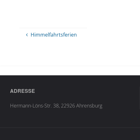
Himmelfahrtsferien
ADRESSE
Hermann-Löns-Str. 38, 22926 Ahrensburg