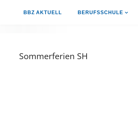
Zum
Inhalt
BBZ AKTUELL
BERUFSSCHULE
BBZ
springen
AHRENSBURG
Sommerferien SH