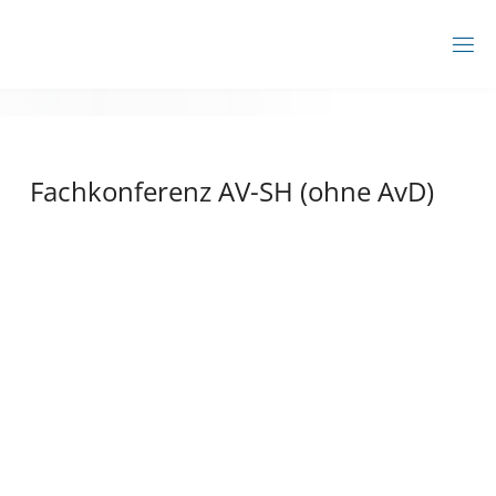
Zum
Inhalt
BBZ
springen
AHRENSBURG
Fachkonferenz AV-SH (ohne AvD)