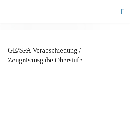
Zum
Inhalt
BBZ
springen
AHRENSBURG
GE/SPA Verabschiedung /
Zeugnisausgabe Oberstufe