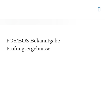
Zum
Inhalt
BBZ
springen
AHRENSBURG
FOS/BOS Bekanntgabe
Prüfungsergebnisse