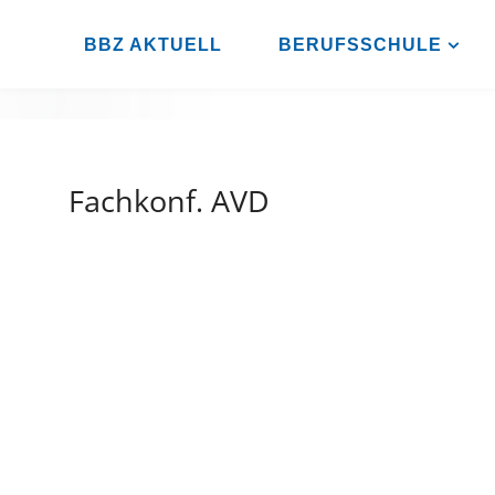
Zum
Inhalt
BBZ AKTUELL
BERUFSSCHULE
BBZ
springen
AHRENSBURG
Fachkonf. AVD