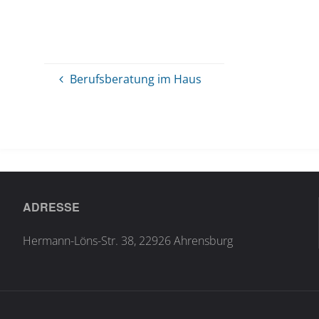
Berufsberatung im Haus
ADRESSE
Hermann-Löns-Str. 38, 22926 Ahrensburg