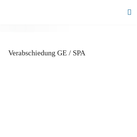
Zum
Inhalt
BBZ
springen
AHRENSBURG
Verabschiedung GE / SPA