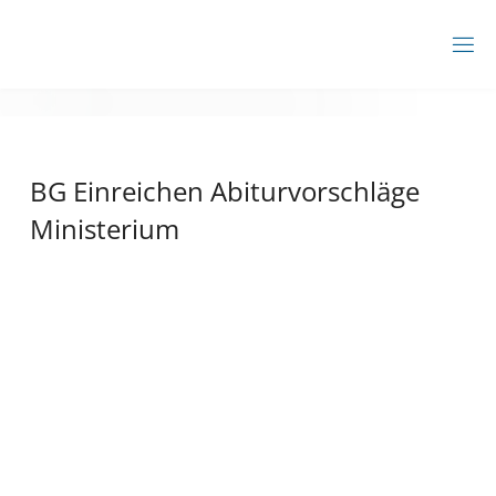
Zum
Inhalt
BBZ
springen
AHRENSBURG
BG Einreichen Abiturvorschläge
Ministerium