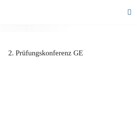
Zum
Inhalt
BBZ
springen
AHRENSBURG
2. Prüfungskonferenz GE