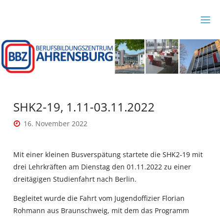
Zum
Inhalt
B
springen
B
Z
A
H
R
E
N
S
B
SHK2-19, 1.11-03.11.2022
U
R
16. November 2022
G
Mit einer kleinen Busverspätung startete die SHK2-19 mit
drei Lehrkräften am Dienstag den 01.11.2022 zu einer
dreitägigen Studienfahrt nach Berlin.
Begleitet wurde die Fahrt vom Jugendoffizier Florian
Rohmann aus Braunschweig, mit dem das Programm