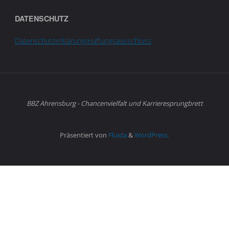
DATENSCHUTZ
Datenschutzerklärung/Haftungsausschluss
BBZ Ahrensburg - Chancenvielfalt und Karrieresprungbrett
Präsentiert von
Fluida
&
WordPress.