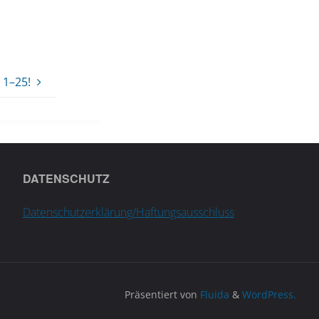
 1–25!
DATENSCHUTZ
Datenschutzerklärung/Haftungsausschluss
Präsentiert von
Fluida
&
WordPress.