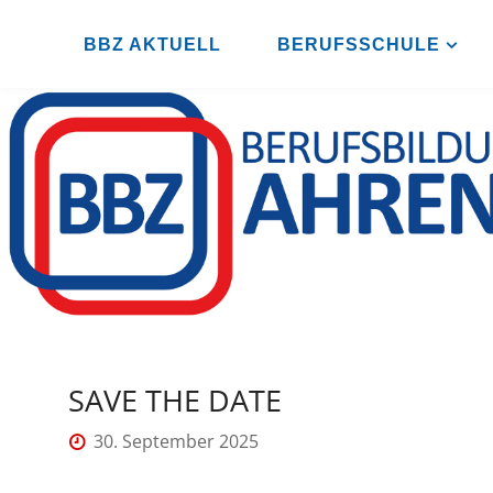
Zum
Inhalt
BBZ AKTUELL
BERUFSSCHULE
B
springen
B
Z
A
H
R
E
N
S
B
U
R
G
SAVE THE DATE
30. September 2025