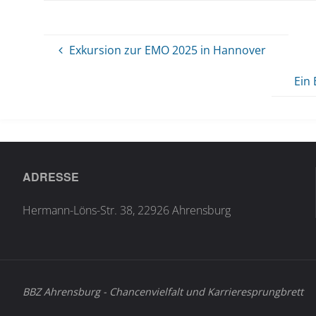
Exkursion zur EMO 2025 in Hannover
Ein 
ADRESSE
Hermann-Löns-Str. 38, 22926 Ahrensburg
BBZ Ahrensburg - Chancenvielfalt und Karrieresprungbrett