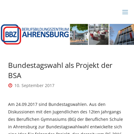
Zum
Inhalt
B
springen
B
Z
A
H
R
E
N
S
B
Bundestagswahl als Projekt der
U
R
BSA
G
10. September 2017
Am 24.09.2017 sind Bundestagswahlen. Aus den
Diskussionen mit den Jugendlichen des 12ten Jahrgangs
des Beruflichen Gymnasiums (BG) der Beruflichen Schule
in Ahrensburg zur Bundestagswahlwahl entwickelte sich