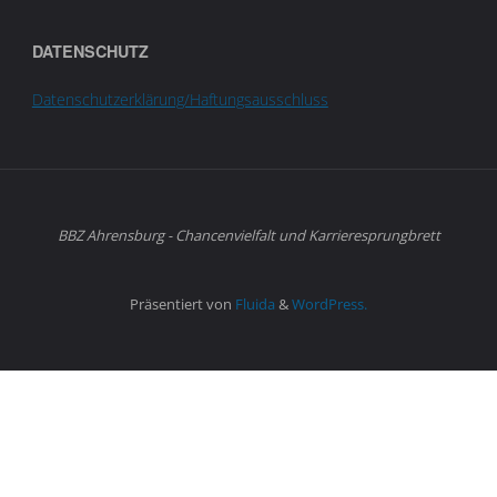
DATENSCHUTZ
Datenschutzerklärung/Haftungsausschluss
BBZ Ahrensburg - Chancenvielfalt und Karrieresprungbrett
Präsentiert von
Fluida
&
WordPress.