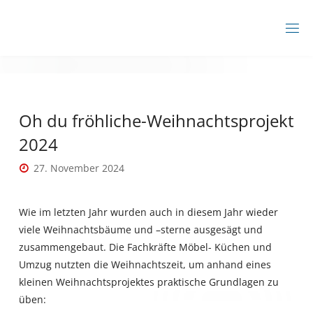
Zum
Inhalt
B
springen
B
Z
A
H
R
Oh du fröhliche-Weihnachtsprojekt
E
N
2024
S
B
27. November 2024
U
R
G
Wie im letzten Jahr wurden auch in diesem Jahr wieder
viele Weihnachtsbäume und –sterne ausgesägt und
zusammengebaut. Die Fachkräfte Möbel- Küchen und
Umzug nutzten die Weihnachtszeit, um anhand eines
kleinen Weihnachtsprojektes praktische Grundlagen zu
üben: