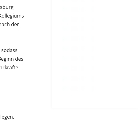
nsburg
 Kollegiums
nach der
, sodass
Beginn des
hrkräfte
llegen,