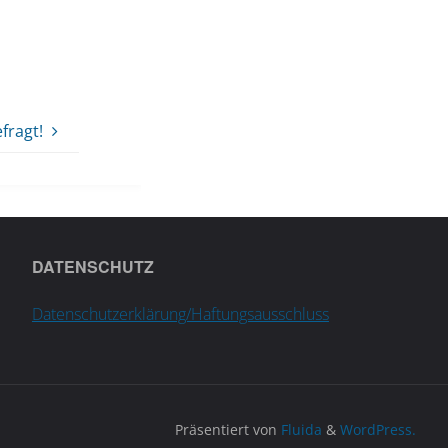
efragt!
DATENSCHUTZ
Datenschutzerklärung/Haftungsausschluss
Präsentiert von
Fluida
&
WordPress.