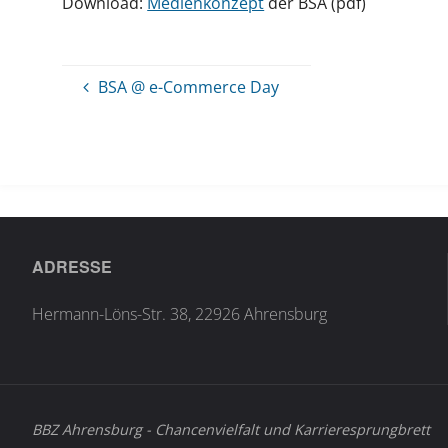
Download:
Medienkonzept
der BSA (pdf)
BSA @ e-Commerce Day
ADRESSE
Hermann-Löns-Str. 38, 22926 Ahrensburg
BBZ Ahrensburg - Chancenvielfalt und Karrieresprungbrett