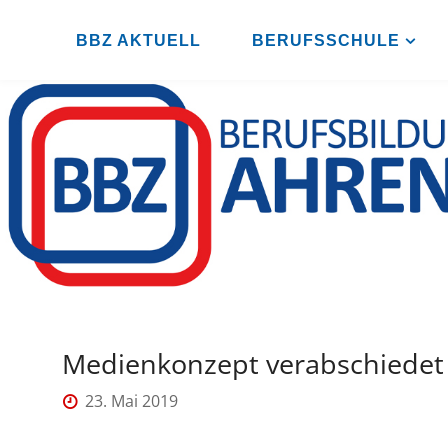
Zum
Inhalt
BBZ AKTUELL
BERUFSSCHULE
B
springen
B
Z
A
H
R
E
N
S
B
U
R
G
Medienkonzept verabschiedet
23. Mai 2019