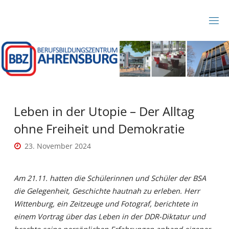
Zum
Inhalt
B
springen
B
Z
A
H
R
E
N
S
B
Leben in der Utopie – Der Alltag
U
R
ohne Freiheit und Demokratie
G
23. November 2024
Am 21.11. hatten die Schülerinnen und Schüler der BSA
die Gelegenheit, Geschichte hautnah zu erleben. Herr
Wittenburg, ein Zeitzeuge und Fotograf, berichtete in
einem Vortrag über das Leben in der DDR-Diktatur und