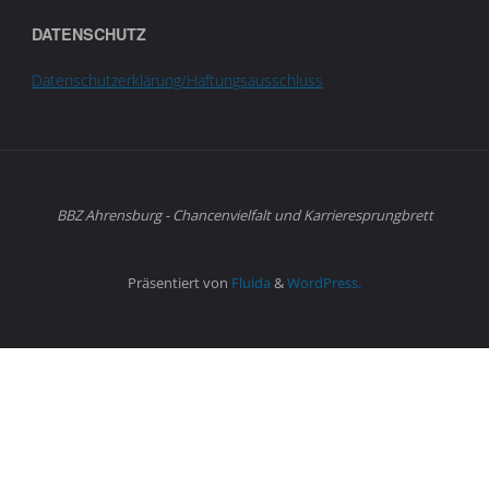
DATENSCHUTZ
Datenschutzerklärung/Haftungsausschluss
BBZ Ahrensburg - Chancenvielfalt und Karrieresprungbrett
Präsentiert von
Fluida
&
WordPress.