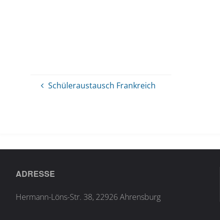
Schüleraustausch Frankreich
ADRESSE
Hermann-Löns-Str. 38, 22926 Ahrensburg