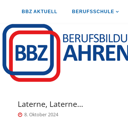
Zum
Inhalt
BBZ AKTUELL
BERUFSSCHULE
B
springen
B
Z
A
H
R
E
N
S
B
U
R
G
Laterne, Laterne…
8. Oktober 2024