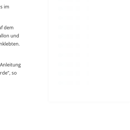
s im
auf dem
allon und
nklebten.
 Anleitung
rde“, so