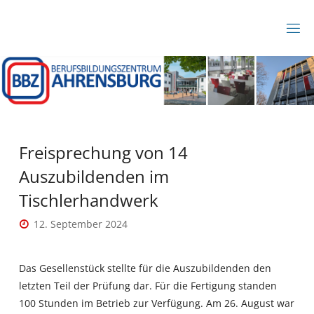
Zum
Inhalt
B
springen
B
Z
A
H
R
E
N
S
B
Freisprechung von 14
U
R
Auszubildenden im
G
Tischlerhandwerk
12. September 2024
Das Gesellenstück stellte für die Auszubildenden den
letzten Teil der Prüfung dar. Für die Fertigung standen
100 Stunden im Betrieb zur Verfügung. Am 26. August war