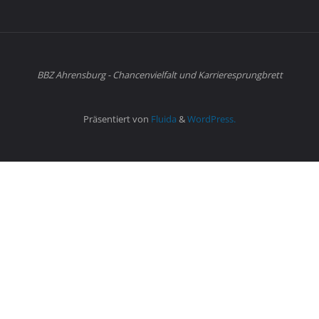
BBZ Ahrensburg - Chancenvielfalt und Karrieresprungbrett
Präsentiert von
Fluida
&
WordPress.