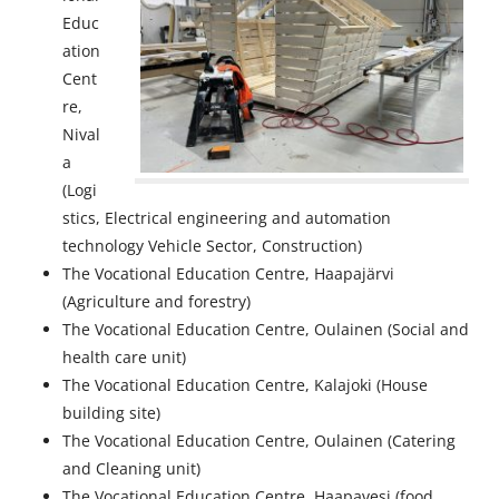
Educ
ation
Cent
re,
Nival
a
(Logi
stics, Electrical engineering and automation
technology Vehicle Sector, Construction)
The Vocational Education Centre, Haapajärvi
(Agriculture and forestry)
The Vocational Education Centre, Oulainen (Social and
health care unit)
The Vocational Education Centre, Kalajoki (House
building site)
The Vocational Education Centre, Oulainen (Catering
and Cleaning unit)
The Vocational Education Centre, Haapavesi (food