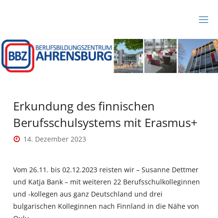
Zum
Inhalt
B
springen
B
Z
A
H
R
E
N
S
B
Erkundung des finnischen
U
R
Berufsschulsystems mit Erasmus+
G
14. Dezember 2023
Vom 26.11. bis 02.12.2023 reisten wir – Susanne Dettmer
und Katja Bank – mit weiteren 22 Berufsschulkolleginnen
und -kollegen aus ganz Deutschland und drei
bulgarischen Kolleginnen nach Finnland in die Nähe von