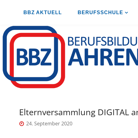
Zum
Inhalt
BBZ AKTUELL
BERUFSSCHULE
B
springen
B
Z
A
H
R
E
N
S
B
U
R
G
Elternversammlung DIGITAL a
24. September 2020