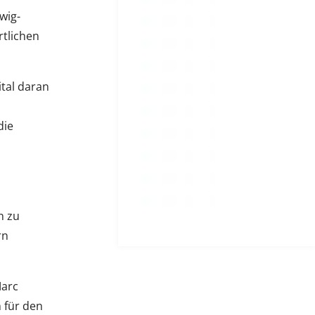
wig-
rtlichen
ital daran
die
n zu
rn
Marc
 für den