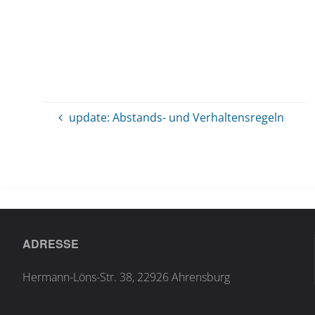
update: Abstands- und Verhaltensregeln
ADRESSE
Hermann-Löns-Str. 38, 22926 Ahrensburg