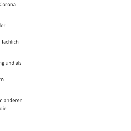
e Corona
der
 fachlich
ung und als
am
um anderen
die