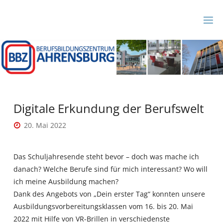
Zum
Inhalt
B
springen
B
Z
A
H
R
E
N
S
B
Digitale Erkundung der Berufswelt
U
R
20. Mai 2022
G
Das Schuljahresende steht bevor – doch was mache ich
danach? Welche Berufe sind für mich interessant? Wo will
ich meine Ausbildung machen?
Dank des Angebots von „Dein erster Tag“ konnten unsere
Ausbildungsvorbereitungsklassen v
om 16. bis 20. Mai
2022 mit Hilfe von VR-Brillen in verschiedenste