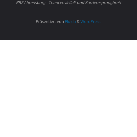
BBZ Ahrensburg - Chancenvielfalt und Karrieresprungbrett
Präsentiert von
Fluida
&
WordPress.