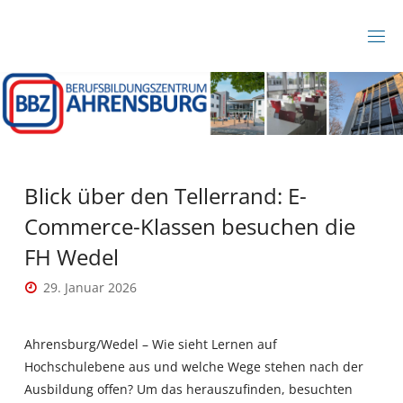
Zum
Inhalt
B
springen
B
Z
A
H
R
E
N
S
B
Blick über den Tellerrand: E-
U
R
Commerce-Klassen besuchen die
G
FH Wedel
29. Januar 2026
Ahrensburg/Wedel – Wie sieht Lernen auf
Hochschulebene aus und welche Wege stehen nach der
Ausbildung offen? Um das herauszufinden, besuchten