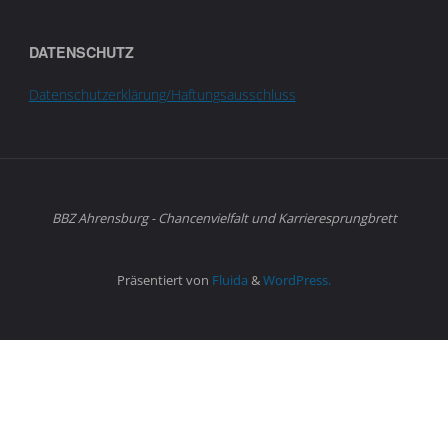
DATENSCHUTZ
Datenschutzerklärung/Haftungsausschluss
BBZ Ahrensburg - Chancenvielfalt und Karrieresprungbrett
Präsentiert von
Fluida
&
WordPress.