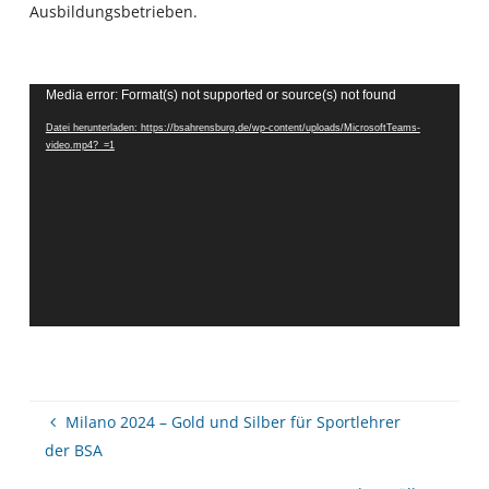
Ausbildungsbetrieben.
Video-
Media error: Format(s) not supported or source(s) not found
Player
Datei herunterladen: https://bsahrensburg.de/wp-content/uploads/MicrosoftTeams-
video.mp4?_=1
Milano 2024 – Gold und Silber für Sportlehrer
der BSA