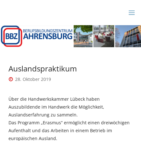
Zum
Inhalt
B
springen
B
Z
A
H
R
E
N
S
B
Auslandspraktikum
U
R
28. Oktober 2019
G
Über die Handwerkskammer Lübeck haben
Auszubildende im Handwerk die Möglichkeit,
Auslandserfahrung zu sammeln.
Das Programm „Erasmus“ ermöglicht einen dreiwöchigen
Aufenthalt und das Arbeiten in einem Betrieb im
europäischen Ausland.