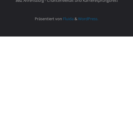
BBZ Ahrensburg - Chancenvielfalt und Karrieresprungbrett
Präsentiert von
Fluida
&
WordPress.