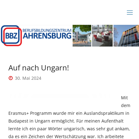
Zum
Inhalt
B
springen
B
Z
A
H
R
E
N
S
B
Auf nach Ungarn!
U
R
30. Mai 2024
G
Mit
dem
Erasmus+ Programm wurde mir ein Auslandspraktikum in
Budapest in Ungarn ermöglicht. Für meinen Aufenthalt
lernte ich ein paar Wörter ungarisch, was sehr gut ankam,
da es ein Zeichen der Wertschätzung war. Ich arbeitete