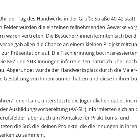
 Uhr der Tag des Handwerks in der Große Straße 40-42 statt
 Felder wurden die einzelnen teilnehmenden Gewerke vorge
 waren vertreten. Die Besucher/-innen konnten sich bei 
werbe gab allen die Chance an einem kleinen Projekt mitz
zur Präsentation auf. Die Tischlerinnung bot interessierte
Die KFZ und SHK Innungen informierten natürlich über nach
au. Abgerundet wurde der Handwerksplatz durch die Maler
ie Gestaltung von Innenräumen hatten und diese in ihrer b
ahrer/-innenbank, unterstützte die Jugendlichen dabei, ins r
) der Ausbildungsvorbereitung (AV-SH) informierten sich an
Berufsfelder, aber auch um Kontakte für Praktikums- und
ten die SuS die kleinen Projekte, die die Innungen in ihre
ewerken zu sammeln.