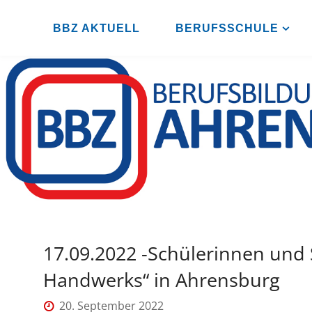
Zum
Inhalt
BBZ AKTUELL
BERUFSSCHULE
B
springen
B
Z
A
H
R
E
N
S
B
U
R
G
17.09.2022 -Schülerinnen und
Handwerks“ in Ahrensburg
20. September 2022