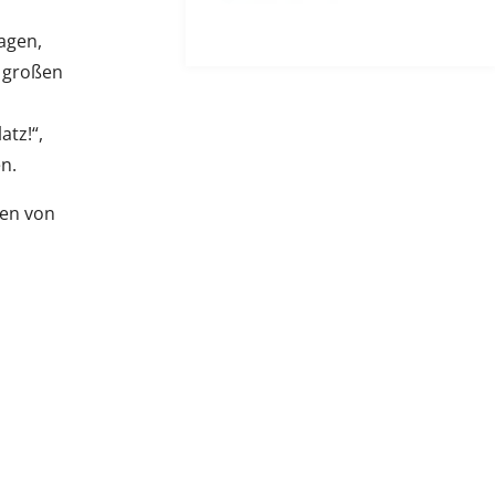
agen,
m großen
atz!“,
n.
zen von