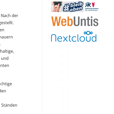
. Nach der
stellt.
den
umauern
n
haltige,
- und
unten
ichtige
 den
n Ständen