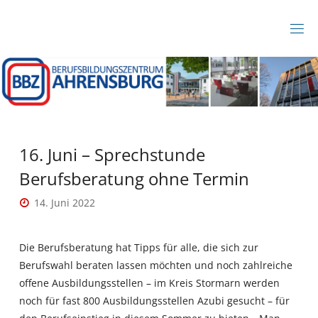
Zum
Inhalt
B
springen
B
Z
A
H
R
E
N
S
B
16. Juni – Sprechstunde
U
R
Berufsberatung ohne Termin
G
14. Juni 2022
Die Berufsberatung hat Tipps für alle, die sich zur
Berufswahl beraten lassen möchten und noch zahlreiche
offene Ausbildungsstellen – im Kreis Stormarn werden
noch für fast 800 Ausbildungsstellen Azubi gesucht – für