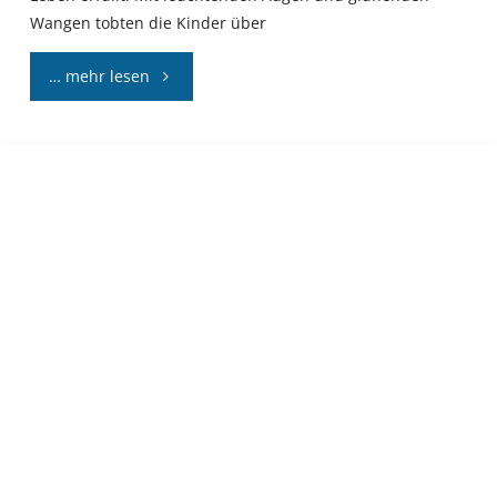
Wangen tobten die Kinder über
"Auf
… mehr lesen
Weltreise?
–
Jaaaaa…"