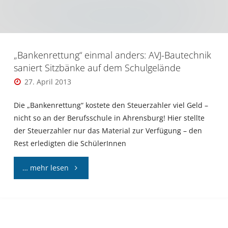
„Bankenrettung“ einmal anders: AVJ-Bautechnik
saniert Sitzbänke auf dem Schulgelände
27. April 2013
Die „Bankenrettung“ kostete den Steuerzahler viel Geld –
nicht so an der Berufsschule in Ahrensburg! Hier stellte
der Steuerzahler nur das Material zur Verfügung – den
Rest erledigten die SchülerInnen
"„Bankenrettung“
… mehr lesen
einmal
anders: