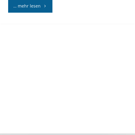
"Lehrerpult
… mehr lesen
2.0"