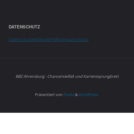
DATENSCHUTZ
Datenschutzerklärung/Haftungsausschluss
BBZ Ahrensburg - Chancenvielfalt und Karrieresprungbrett
Präsentiert von
Fluida
&
WordPress.