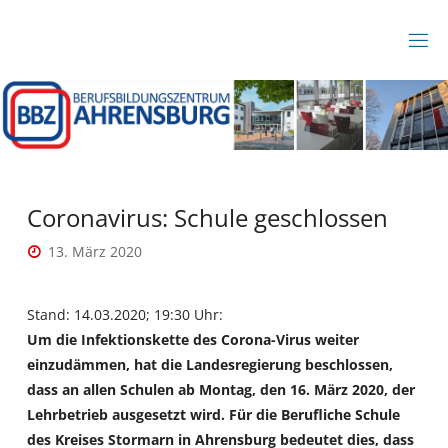
Zum
Inhalt
B
springen
B
Z
A
H
R
E
N
S
B
Coronavirus: Schule geschlossen
U
R
13. März 2020
G
Stand: 14.03.2020; 19:30 Uhr:
Um die Infektionskette des Corona-Virus weiter
einzudämmen, hat die Landesregierung beschlossen,
dass an allen Schulen ab Montag, den 16. März 2020, der
Lehrbetrieb ausgesetzt wird. Für die Berufliche Schule
des Kreises Stormarn in Ahrensburg bedeutet dies, dass